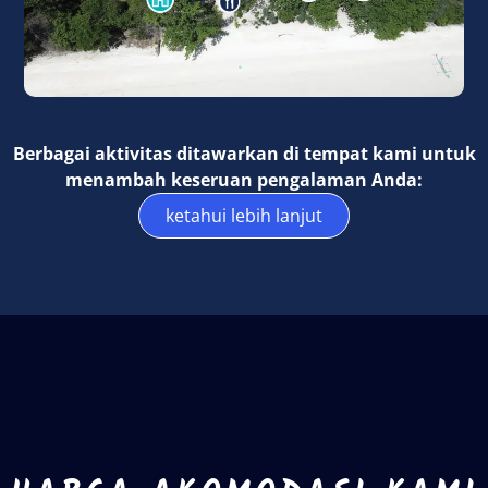
Berbagai aktivitas ditawarkan di tempat kami untuk
menambah keseruan pengalaman Anda:
ketahui lebih lanjut