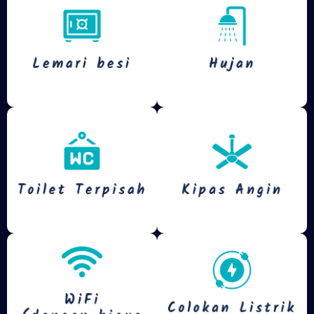
Jelajahi kekayaan pulau
Kamar mandi dilengkapi
dengan pikiran tenang. Setiap
dengan shower gaya Italia
bungalow dilengkapi dengan
dan wastafel ganda seperti di
Lemari besi
Hujan
lemari besi untuk melindungi
rumah.
barang berharga Anda.
Untuk kenyamanan dan
Akomodasi kami dilengkapi
privasi Anda, setiap bungalow
dengan kipas langit-langit.
Toilet Terpisah
Kipas Angin
memiliki toilet terpisah.
Tidak bisa lepas dari internet?
Anda akan menemukan
WiFi di bungalow Anda
beberapa colokan listrik 220
WiFi
tersedia dengan biaya
Colokan Listrik
Volt tipe Eropa di bungalow
Pelajari
tambahan.