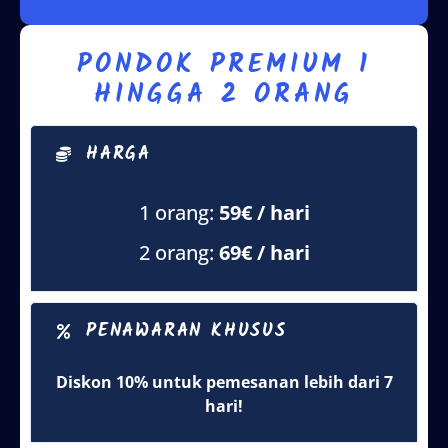
Pesan sekarang
PONDOK PREMIUM 1
HINGGA 2 ORANG
PONDOK PREMIUM 1
HARGA
HINGGA 2 ORANG
1 orang:
59€ / hari
HARGA
2 orang:
69€ / hari
1 orang:
1.100.000 Rupiah / hari
2 orang:
1.300.000 Rupiah / hari
PENAWARAN KHUSUS
Diskon 10% untuk pemesanan lebih dari 7
PENAWARAN KHUSUS
hari!