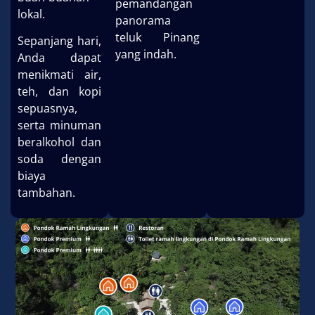
pemandangan
lokal.
panorama
teluk Pinang
Sepanjang hari,
yang indah.
Anda dapat
menikmati air,
teh, dan kopi
sepuasnya,
serta minuman
beralkohol dan
soda dengan
biaya
tambahan.