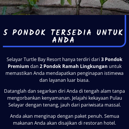
5 PONDOK TERSEDIA UNTUK
ANDA
Selayar Turtle Bay Resort hanya terdiri dari
3 Pondok
Premium
dan
2 Pondok Ramah Lingkungan
untuk
memastikan Anda mendapatkan penginapan istimewa
dan layanan luar biasa.
Datanglah dan segarkan diri Anda di tengah alam tanpa
mengorbankan kenyamanan. Jelajahi kekayaan Pulau
Selayar dengan tenang, jauh dari pariwisata massal.
Anda akan menginap dengan paket penuh. Semua
makanan Anda akan disajikan di restoran hotel.