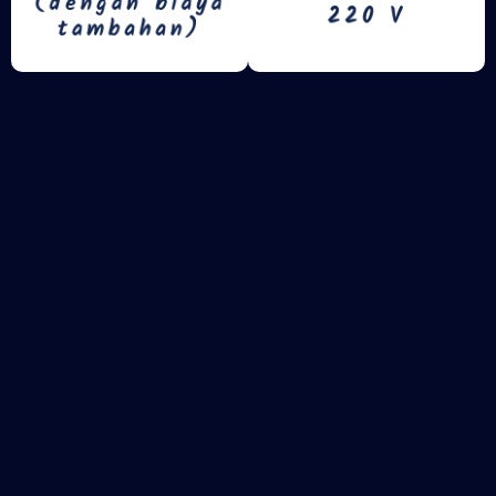
(dengan biaya
Anda.
220 V
selengkapnya
tambahan)