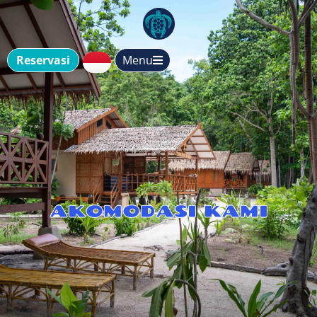
Reservasi
Menu
AKOMODASI KAMI